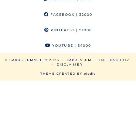
FACEBOOK
| 32000
PINTEREST
| 91000
YOUTUBE
| 54000
© CAROS FUMMELEY 2026
IMPRESSUM
DATENSCHUTZ
DISCLAIMER
THEME CREATED BY
pipdig