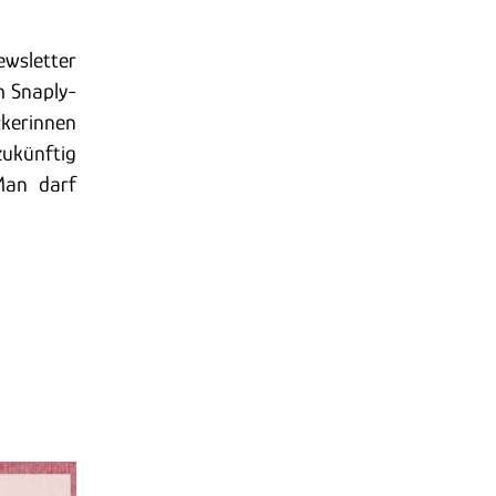
ewsletter
m Snaply-
ckerinnen
ukünftig
Man darf