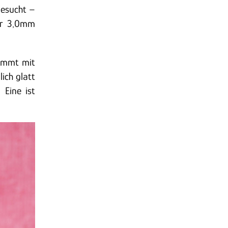
gesucht –
ner 3,0mm
kommt mit
ich glatt
 Eine ist