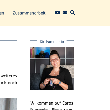
en
Zusammenarbeit
Die Fummlerin
weiteres
auch noch
Wilkommen auf Caros
Fummeley! Bist du neu