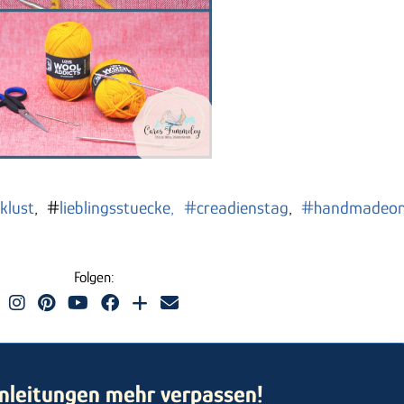
cklust
, #
lieblingsstuecke,
#creadienstag
,
#handmadeon
Folgen:
nleitungen mehr verpassen!