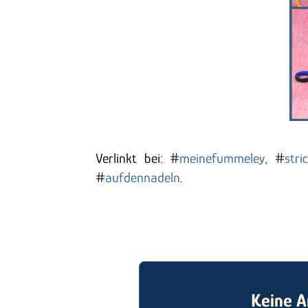
Verlinkt bei: #
meinefummeley
, #
stri
#
aufdennadeln
.
Keine A